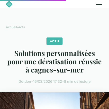
Accueil
›
Actu
ACTU
Solutions personnalisées
pour une dératisation réussie
à cagnes-sur-mer
Gordon
•
16/03/2026 17:32
•
8 min de lecture